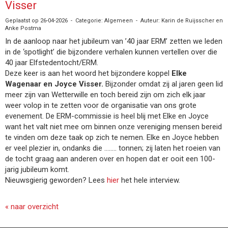
Visser
Geplaatst op 26-04-2026 - Categorie: Algemeen - Auteur: Karin de Ruijsscher en
Anke Postma
In de aanloop naar het jubileum van ’40 jaar ERM’ zetten we leden
in de ‘spotlight’ die bijzondere verhalen kunnen vertellen over die
40 jaar Elfstedentocht/ERM.
Deze keer is aan het woord het bijzondere koppel
Elke
Wagenaar en Joyce Visser.
Bijzonder omdat zij al jaren geen lid
meer zijn van Wetterwille en toch bereid zijn om zich elk jaar
weer volop in te zetten voor de organisatie van ons grote
evenement. De ERM-commissie is heel blij met Elke en Joyce
want het valt niet mee om binnen onze vereniging mensen bereid
te vinden om deze taak op zich te nemen. Elke en Joyce hebben
er veel plezier in, ondanks die …….. tonnen; zij laten het roeien van
de tocht graag aan anderen over en hopen dat er ooit een 100-
jarig jubileum komt.
Nieuwsgierig geworden? Lees
hier
het hele interview.
« naar overzicht