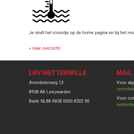
Je vindt het icoontje op de home pagina en bij het re
« naar overzicht
LRV WETTERWILLE
MAIL
Avondsterweg 13
Voor alg
taairate
8938 AK Leeuwarden
Voor con
Bank: NL88 INGB 0000 8502 90
eitcader