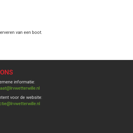
serveren van een boot.
 ONS
emene informatie:
rces
@lrvwetterwille.nl
tent voor de website:
bew
@lrvwetterwille.nl