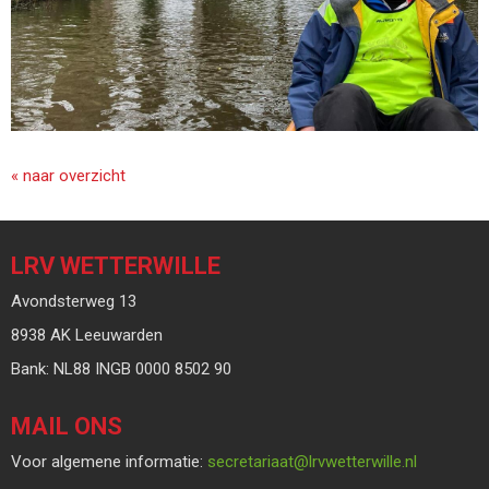
« naar overzicht
LRV WETTERWILLE
Avondsterweg 13
8938 AK Leeuwarden
Bank: NL88 INGB 0000 8502 90
MAIL ONS
Voor algemene informatie:
taairaterces
@lrvwetterwille.nl