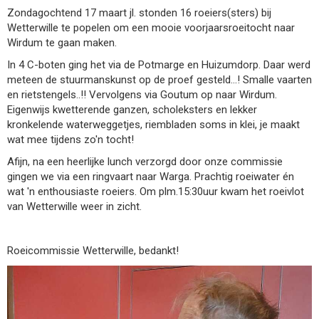
Zondagochtend 17 maart jl. stonden 16 roeiers(sters) bij
Wetterwille te popelen om een mooie voorjaarsroeitocht naar
Wirdum te gaan maken.
In 4 C-boten ging het via de Potmarge en Huizumdorp. Daar werd
meteen de stuurmanskunst op de proef gesteld...! Smalle vaarten
en rietstengels..!! Vervolgens via Goutum op naar Wirdum.
Eigenwijs kwetterende ganzen, scholeksters en lekker
kronkelende waterweggetjes, riembladen soms in klei, je maakt
wat mee tijdens zo'n tocht!
Afijn, na een heerlijke lunch verzorgd door onze commissie
gingen we via een ringvaart naar Warga. Prachtig roeiwater én
wat 'n enthousiaste roeiers. Om plm.15:30uur kwam het roeivlot
van Wetterwille weer in zicht.
Roeicommissie Wetterwille, bedankt!