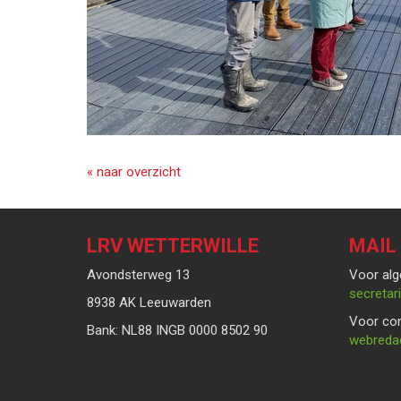
« naar overzicht
LRV WETTERWILLE
MAIL
Avondsterweg 13
Voor alg
taairate
8938 AK Leeuwarden
Voor con
Bank: NL88 INGB 0000 8502 90
eitcader