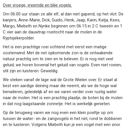
Over vroege, vreemde en blije vogels.
Om 06.00 uur staan ze alle elf, al dan niet gapend, op het vlot. De
kanjers, Anne-Marie, Dick, Guido, Henk, Jaap, Karin, Katja, Kees,
Margo, Miebeth en Nynke beginnen om 06.15 in 2 C tweeën en 1
C vier aan de dauwtrap roeitocht naar de molen in de
Ryptsjekerpolder.
Het is een prachtige roei ochtend met eerst een matige
oostenwind. Met de net opkomende zon is de ontwakende
natuur prachtig om te zien en te beleven. Er is nog niet veel
geluid, we horen bovenal het geluid van vogels. Even niet roeien,
stil zijn en luisteren. Geweldig.
We steken vanaf de lage wal de Grote Wielen over. Er staat al
best een aardige deining maar die neemt, als we de hoge wal
benaderen, geleidelijk af en we varen verder over rustig water
naar de molen. Het is een prachtig plaatje, de boten bij de molen
in dat nog laagstaande zonnetje. Het is werkelijk genieten.
Op de terugweg varen we nog even een klein poeltje op om
tussen de water- en de zangvogels in het riet, rond te dobberen
en te luisteren. Volgens Miebeth kun je een vogel met een snor