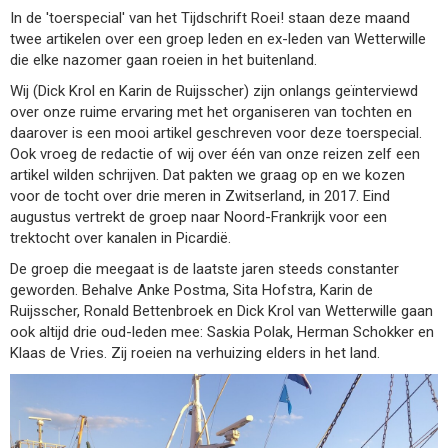
In de 'toerspecial' van het Tijdschrift Roei! staan deze maand
twee artikelen over een groep leden en ex-leden van Wetterwille
die elke nazomer gaan roeien in het buitenland.
Wij (Dick Krol en Karin de Ruijsscher) zijn onlangs geïnterviewd
over onze ruime ervaring met het organiseren van tochten en
daarover is een mooi artikel geschreven voor deze toerspecial.
Ook vroeg de redactie of wij over één van onze reizen zelf een
artikel wilden schrijven. Dat pakten we graag op en we kozen
voor de tocht over drie meren in Zwitserland, in 2017. Eind
augustus vertrekt de groep naar Noord-Frankrijk voor een
trektocht over kanalen in Picardië.
De groep die meegaat is de laatste jaren steeds constanter
geworden. Behalve Anke Postma, Sita Hofstra, Karin de
Ruijsscher, Ronald Bettenbroek en Dick Krol van Wetterwille gaan
ook altijd drie oud-leden mee: Saskia Polak, Herman Schokker en
Klaas de Vries. Zij roeien na verhuizing elders in het land.