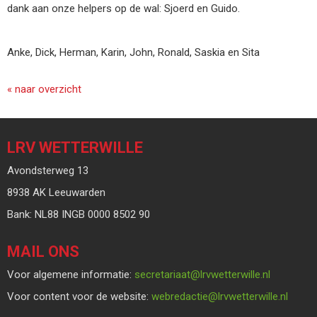
dank aan onze helpers op de wal: Sjoerd en Guido.
Anke, Dick, Herman, Karin, John, Ronald, Saskia en Sita
« naar overzicht
LRV WETTERWILLE
Avondsterweg 13
8938 AK Leeuwarden
Bank: NL88 INGB 0000 8502 90
MAIL ONS
Voor algemene informatie:
taairaterces
@lrvwetterwille.nl
Voor content voor de website:
eitcaderbew
@lrvwetterwille.nl