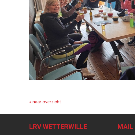
« naar overzicht
LRV WETTERWILLE
MAIL