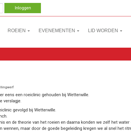
Inloggen
ROEIEN
EVENEMENTEN
LID WORDEN
llingwerf
r eens een roeiclinic gehouden bij Wetterwille.
e verslagje.
clinic gevolgd bij Wetterwille.
unch.
nis en de theorie van het roeien en daarna konden we zelf het water 
ven wennen, maar door de goede begeleiding kregen we al snel het rit