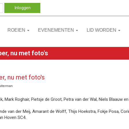
Inloggen
ROEIEN
EVENEMENTEN
LID WORDEN
r, nu met foto's
r, nu met foto's
uiterman
, Mark Roghair, Pietsje de Groot, Petra van der Wal, Niels Blaauw en 
nde van der Meij, Amarant de Wolff, Thijs Hoekstra, Fokje Posa, Cori
van Hoven SC4.