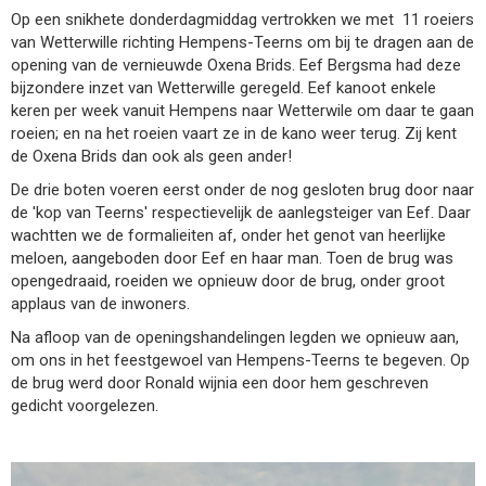
Op een snikhete donderdagmiddag vertrokken we met 11 roeiers
van Wetterwille richting Hempens-Teerns om bij te dragen aan de
opening van de vernieuwde Oxena Brids. Eef Bergsma had deze
bijzondere inzet van Wetterwille geregeld. Eef kanoot enkele
keren per week vanuit Hempens naar Wetterwile om daar te gaan
roeien; en na het roeien vaart ze in de kano weer terug. Zij kent
de Oxena Brids dan ook als geen ander!
De drie boten voeren eerst onder de nog gesloten brug door naar
de 'kop van Teerns' respectievelijk de aanlegsteiger van Eef. Daar
wachtten we de formalieiten af, onder het genot van heerlijke
meloen, aangeboden door Eef en haar man. Toen de brug was
opengedraaid, roeiden we opnieuw door de brug, onder groot
applaus van de inwoners.
Na afloop van de openingshandelingen legden we opnieuw aan,
om ons in het feestgewoel van Hempens-Teerns te begeven. Op
de brug werd door Ronald wijnia een door hem geschreven
gedicht voorgelezen.