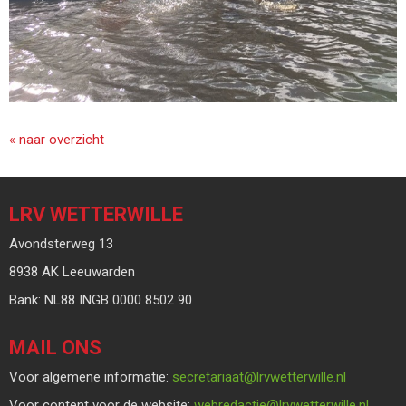
« naar overzicht
LRV WETTERWILLE
Avondsterweg 13
8938 AK Leeuwarden
Bank: NL88 INGB 0000 8502 90
MAIL ONS
Voor algemene informatie:
taairaterces
@lrvwetterwille.nl
Voor content voor de website:
eitcaderbew
@lrvwetterwille.nl