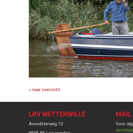
« naar overzicht
LRV WETTERWILLE
MAIL
Avondsterweg 13
Voor alg
taairate