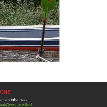
 ONS
emene informatie:
rces
@lrvwetterwille.nl