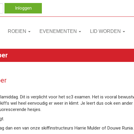
Inloggen
ROEIEN
EVENEMENTEN
LID WORDEN
ber
er
middag. Dit is verplicht voor het sc3 examen. Het is vooral bewustwo
kiffs wel heel eenvoudig er weer in klimt. Je leert dus ook een ande
fluorescerende hesjes.
gt.
aag dan een van onze skiffinstructeurs Harrie Mulder of Douwe Runia.