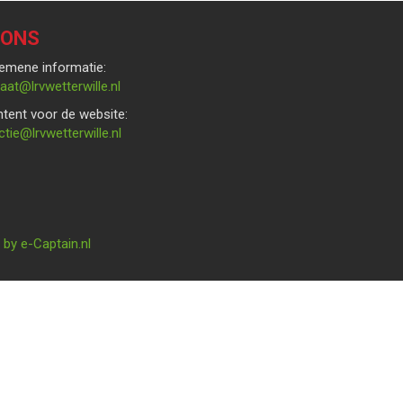
 ONS
emene informatie:
rces
@lrvwetterwille.nl
tent voor de website:
bew
@lrvwetterwille.nl
by e-Captain.nl