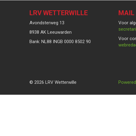
LRV WETTERWILLE
MAIL
Avondsterweg 13
Voor alg
taairate
8938 AK Leeuwarden
Voor con
Bank: NL88 INGB 0000 8502 90
eitcader
© 2026 LRV Wetterwille
Powered 