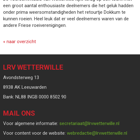
een groot aantal enthousiaste deelnemers die het geluk hadden
onder prima weersomstandigheden het retourtje Dokkum te
kunnen roeien. Heel leuk dat er veel deelnemers waren van de
andere Friese roeiverenigingen.
« naar overzicht
LRV WETTERWILLE
Avondsterweg 13
8938 AK Leeuwarden
Bank: NL88 INGB 0000 8502 90
MAIL ONS
Voor algemene informatie:
taairaterces
@lrvwetterwille.nl
Voor content voor de website:
eitcaderbew
@lrvwetterwille.nl