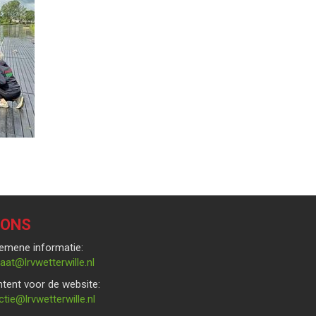
 ONS
emene informatie:
rces
@lrvwetterwille.nl
tent voor de website:
bew
@lrvwetterwille.nl