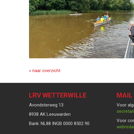
« naar overzicht
LRV WETTERWILLE
MAIL
Avondsterweg 13
Voor alg
taairate
8938 AK Leeuwarden
Voor con
Bank: NL88 INGB 0000 8502 90
eitcader