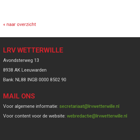
« naar overzicht
LRV WETTERWILLE
Avondsterweg 13
8938 AK Leeuwarden
Bank: NL88 INGB 0000 8502 90
MAIL ONS
Voor algemene informatie:
taairaterces
@lrvwetterwille.nl
Voor content voor de website:
eitcaderbew
@lrvwetterwille.nl