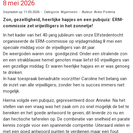
8 mei 2026
Geplaatst op 11-05-2026 - Categorie: Algemeen - Auteur: Anke Postma
Zon, gezelligheid, heerlijke hapjes en een pubquiz: ERM-
commissie zet vrijwilligers in het zonnetje!
In het kader van het 40-jarig jubileum van onze Elfstedentocht
organiseerde de ERM-commissie op vrijdagmiddag 8 mei een
speciale middag voor de vrijwilligers van dit jaar.
De weergoden waren ons goedgezind. Onder een stralende zon
en een strakblauwe hemel genoten maar liefst 60 vrijwilligers van
een gezellige middag. Er waren heerlijke hapjes en er was genoeg
te drinken.
In haar toespraak benadrukte voorzitter Caroline het belang van
de inzet van alle vrijwilligers; zonder hen is succes immers niet
mogelijk.
Hierna volgde een pubquiz, gepresenteerd door Anneke. Na het
stellen van een vraag was het zaak om zo snel mogelijk de bel te
bereiken en het goede antwoord te geven; dit leverde zo nu en
dan hectische taferelen op. De combinatie van snelheid en parate
kennis zorgde voor een spannende competitie. Uiteraard vielen er
met een goed antwoord punten te verdienen maar een fout