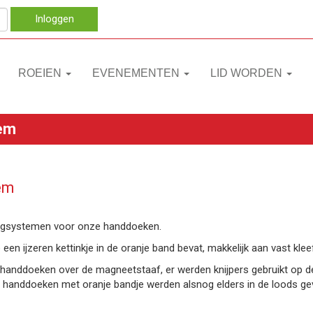
Inloggen
ROEIEN
EVENEMENTEN
LID WORDEN
em
em
angsystemen voor onze handdoeken.
n ijzeren kettinkje in de oranje band bevat, makkelijk aan vast kleef
en handdoeken over de magneetstaaf, er werden knijpers gebruikt op d
 de handdoeken met oranje bandje werden alsnog elders in de loo