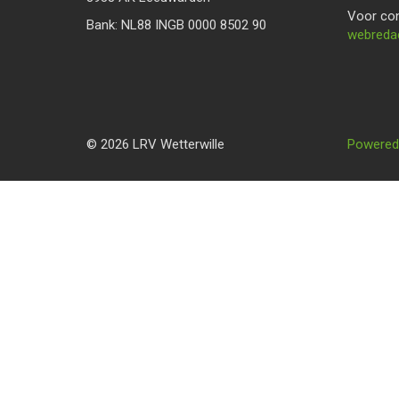
Voor con
Bank: NL88 INGB 0000 8502 90
eitcader
© 2026 LRV Wetterwille
Powered 