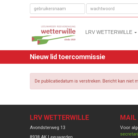
LRV WETTERWILLE
Nieuw lid toercommissie
De publicatiedatum is verstreken. Bericht kan niet
LRV WETTERWILLE
MAIL
Avondsterweg 13
Voor alg
taairate
8938 AK Leeuwarden