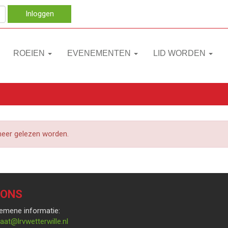
Inloggen
ROEIEN
EVENEMENTEN
LID WORDEN
 meer gelezen worden.
 ONS
emene informatie:
rces
@lrvwetterwille.nl