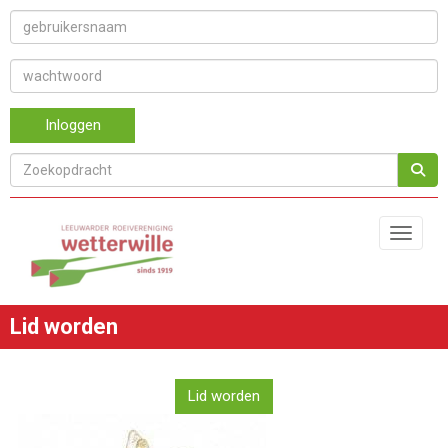
Inloggen
Toggle 
Lid worden
Lid worden